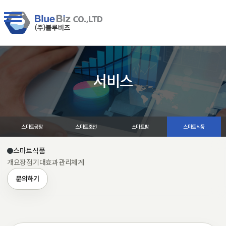
서비스
스마트공장
스마트조선
스마트팜
스마트식품
스마트식품
개요
장점
기대효과
관리체계
문의하기