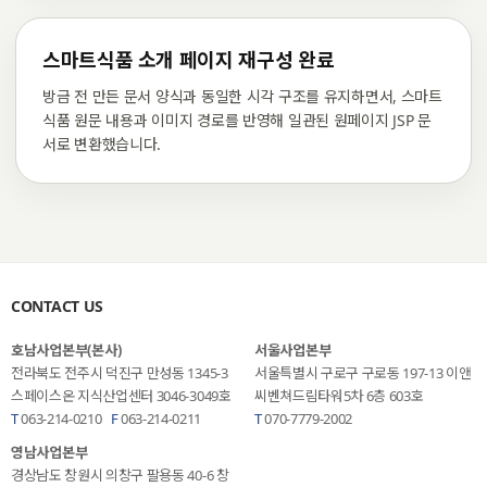
스마트식품 소개 페이지 재구성 완료
방금 전 만든 문서 양식과 동일한 시각 구조를 유지하면서, 스마트
식품 원문 내용과 이미지 경로를 반영해 일관된 원페이지 JSP 문
서로 변환했습니다.
CONTACT US
호남사업본부(본사)
서울사업본부
전라북도 전주시 덕진구 만성동 1345-3
서울특별시 구로구 구로동 197-13
이앤
스페이스온 지식산업센터 3046-3049호
씨벤쳐드림타워5차 6층 603호
T
063-214-0210
F
063-214-0211
T
070-7779-2002
영남사업본부
경상남도 창원시 의창구 팔용동 40-6
창